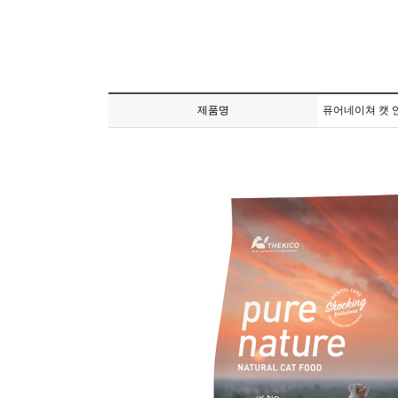
제품명
퓨어네이쳐 캣 