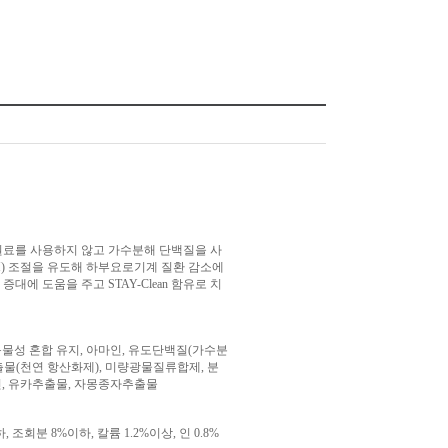
 원료를 사용하지 않고 가수분해 단백질을 사
H) 조절을 유도해 하부요로기계 질환 감소에
에 도움을 주고 STAY-Clean 함유로 치
동물성 혼합 유지, 아마인, 유도단백질(가수분
출물(천연 항산화제), 미량광물질류합제, 분
콜린, 유카추출물, 자몽종자추출물
 조회분 8%이하, 칼륨 1.2%이상, 인 0.8%