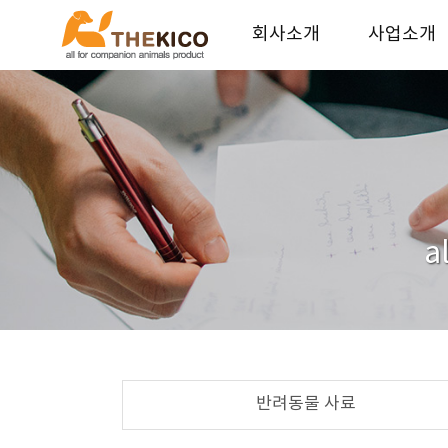
회사소개
사업소개
더키코 회사소개
기업가치
연혁
사업안내
오시는길
파트너 업체
인재채용
a
반려동물 사료