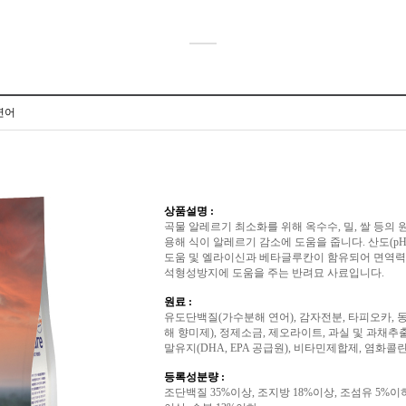
연어
상품설명 :
곡물 알레르기 최소화를 위해 옥수수, 밀, 쌀 등의
용해 식이 알레르기 감소에 도움을 줍니다. 산도(p
도움 및 엘라이신과 베타글루칸이 함유되어 면역력 증대
석형성방지에 도움을 주는 반려묘 사료입니다.
원료 :
유도단백질(가수분해 연어), 감자전분, 타피오카, 
해 향미제), 정제소금, 제오라이트, 과실 및 과채추
말유지(DHA, EPA 공급원), 비타민제합제, 염화
등록성분량 :
조단백질 35%이상, 조지방 18%이상, 조섬유 5%이하,