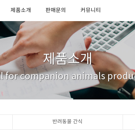
제품소개
판매문의
커뮤니티
반려동물 사료
사업자전용 판매처
KICO story
반려동물 간식
대리점안내
자료실
반려동물 용품
거래처
문의하기
제품소개
ll for companion animals produ
반려동물 간식