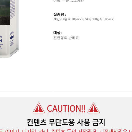
이상, 수분 12%이하
실중량 :
2kg(200g X 10pack) / 5kg(500g X 10pack)
대상 :
전연령의 반려묘