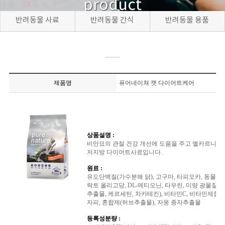
product
반려동물 사료
반려동물 간식
반려동물 용품
제품명
퓨어네이쳐 캣 다이어트케어
상품설명 :
비만묘의 관절 건강 개선에 도움을 주고 엘카르니틴 함
저지방 다이어트사료입니다.
원료 :
유도단백질(가수분해 닭), 고구마, 타피오카, 동물성 
락토 올리고당, DL-메티오닌, 타우린, 미량 광물질류
추출물, 케르세틴, 차카테킨), 비타민C, 비타민제합
자피, 혼합제(허브추출물), 자몽 종자추출물
등록성분량 :