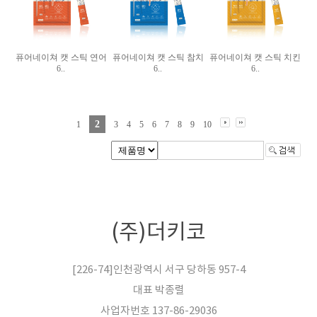
퓨어네이쳐 캣 스틱 연어
퓨어네이쳐 캣 스틱 참치
퓨어네이쳐 캣 스틱 치킨
6..
6..
6..
2
1
3
4
5
6
7
8
9
10
(주)더키코
[226-74]인천광역시 서구 당하동 957-4
대표 박종렬
사업자번호 137-86-29036