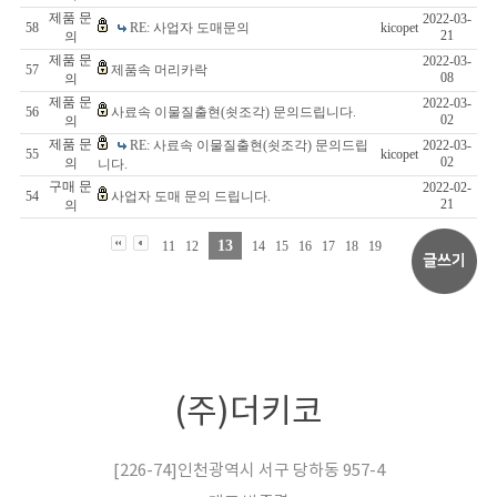
제품 문
2022-03-
58
RE: 사업자 도매문의
kicopet
21
의
제품 문
2022-03-
57
제품속 머리카락
08
의
제품 문
2022-03-
56
사료속 이물질출현(쇳조각) 문의드립니다.
02
의
제품 문
RE: 사료속 이물질출현(쇳조각) 문의드립
2022-03-
55
kicopet
02
의
니다.
구매 문
2022-02-
54
사업자 도매 문의 드립니다.
21
의
13
11
12
14
15
16
17
18
19
(주)더키코
[226-74]인천광역시 서구 당하동 957-4