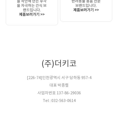
을 착안해 만든 후각
반려동물 용품 전문
을 자극하는 간식 브
브랜드입니다.
랜드입니다.
제품보러가기 >>
제품보러가기 >>
(주)더키코
[226-74]인천광역시 서구 당하동 957-4
대표 박종렬
사업자번호 137-86-29036
Tel : 032-563-0614