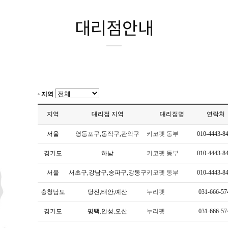
대리점안내
지역
지역
대리점 지역
대리점명
연락처
서울
영등포구,동작구,관악구
키코펫 동부
010-4443-8
경기도
하남
키코펫 동부
010-4443-8
서울
서초구,강남구,송파구,강동구
키코펫 동부
010-4443-8
충청남도
당진,태안,예산
누리펫
031-666-57
경기도
평택,안성,오산
누리펫
031-666-57