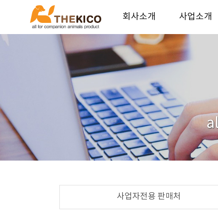
회사소개
사업소개
더키코 회사소개
기업가치
연혁
사업안내
오시는길
파트너 업체
인재채용
a
사업자전용 판매처