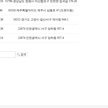
516
51796 경상남도 창원시 마산합포구 진전면 임곡길 170-26
46
63316 제주특별자치도 제주시 삼봉로 47 (도련이동)
538
10212 경기도 고양시 일산서구 덕이동 944-1
338
22674 인천광역시 서구 당하동 957-4
514
22674 인천광역시 서구 당하동 957-4