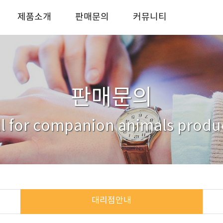
제품소개
판매문의
커뮤니티
반려동물 사료
사업자전용 판매처
KICO story
반려동물 간식
대리점안내
자료실
반려동물 용품
거래처
문의하기
판매문의
ll for companion animals produ
대리점안내