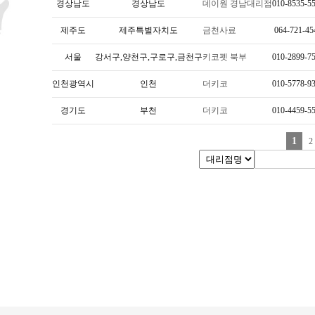
경상남도
경상남도
데이원 경남대리점
010-8535-5
제주도
제주특별자치도
금천사료
064-721-45
서울
강서구,양천구,구로구,금천구
키코펫 북부
010-2899-7
인천광역시
인천
더키코
010-5778-9
경기도
부천
더키코
010-4459-5
1
2